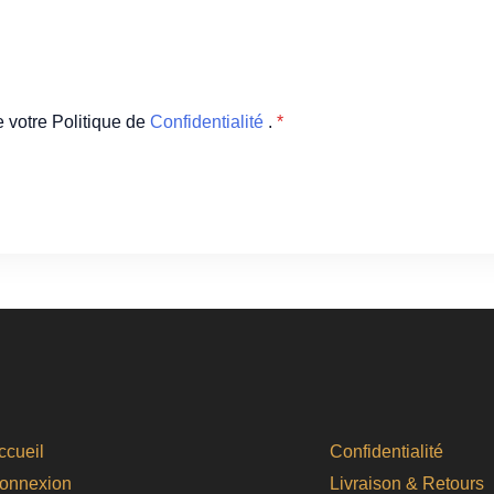
te votre Politique de
Confidentialité
.
*
ccueil
Confidentialité
onnexion
Livraison & Retours