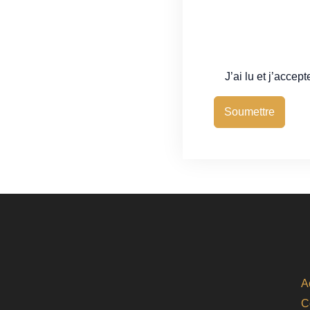
J’ai lu et j’accep
Soumettre
A
C