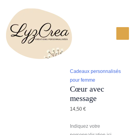
Aller
au
contenu
Cadeaux personnalisés
pour femme
Cœur avec
message
14,50
€
Indiquez votre
personnalisation ici