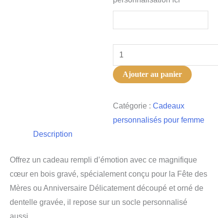
quantité
de
Ajouter au panier
Cœur
avec
Catégorie :
Cadeaux
message
personnalisés pour femme
Description
Offrez un cadeau rempli d’émotion avec ce magnifique
cœur en bois gravé, spécialement conçu pour la Fête des
Mères ou Anniversaire Délicatement découpé et orné de
dentelle gravée, il repose sur un socle personnalisé
aussi.