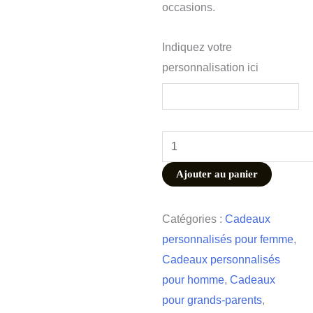
occasions.
Indiquez votre
personnalisation ici
quantité
de
Ajouter au panier
Porte-
clés
Catégories :
Cadeaux
rond
personnalisés pour femme
,
personnalisé
Cadeaux personnalisés
pour homme
,
Cadeaux
pour grands-parents
,