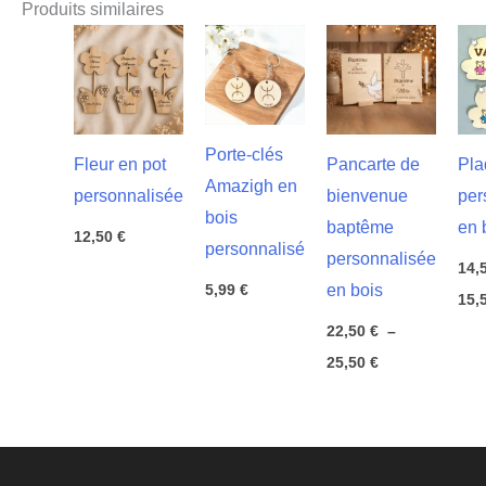
Produits similaires
Porte-clés
Fleur en pot
Pancarte de
Pla
Amazigh en
personnalisée
bienvenue
per
bois
baptême
en 
12,50
€
personnalisé
personnalisée
14,
5,99
€
en bois
15,
22,50
€
–
Plage
25,50
€
de
prix :
22,50 €
à
25,50 €